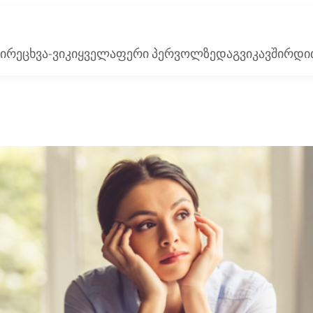
ი
რეცხვა-ვიკი
ყველაფერი პერვოლზე
დაგვიკავშირდი