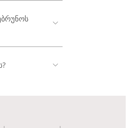
აუბრუნოს
ს?